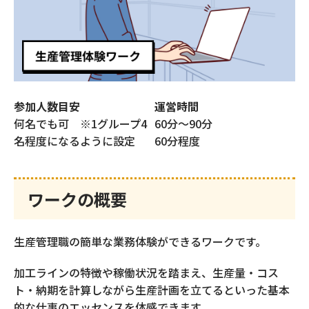
仕事体験ビルダー
スライドカスタマイズ
参加人数目安
運営時間
内定者フォローアプリ
何名でも可 ※1グループ4
60分～90分
内定者ひろば
名程度になるように設定
60分程度
採用力強化のための
REVP診断
ワークの概要
スカウト配信代行
生産管理職の簡単な業務体験ができるワークです。
（新卒採用）
加工ラインの特徴や稼働状況を踏まえ、生産量・コス
ト・納期を計算しながら生産計画を立てるといった基本
スカウト配信代行
的な仕事のエッセンスを体感できます。