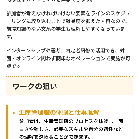
（キャリア採用）
参加者が考えなければいけない要素をラインのスケジュ
ーリングに絞り込むことで難易度を抑えた内容なので、
メタバース貸し会議室
前提知識のない文系の学生も理解しやすくなっていま
す。
インターンシップや選考、内定者研修で活用でき、対
求人原稿作成
面・オンライン問わず簡単なオペレーションで実施が可
能です。
求人原稿転用作成
ワークの狙い
CUBIC適性検査
生産管理職の体験と仕事理解
参加者は、生産管理職のプロセスを体験し、面
オンボーディング支援アプリ
白さや難しさ、必要なスキルや自分の適性など
HR Ring
の理解を深めることができます。