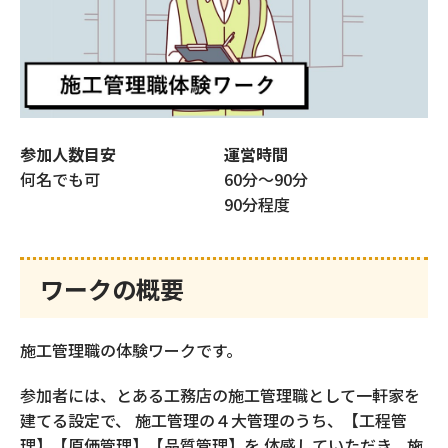
仕事体験ビルダー
スライドカスタマイズ
参加人数目安
運営時間
内定者フォローアプリ
何名でも可
60分～90分
内定者ひろば
90分程度
採用力強化のための
REVP診断
ワークの概要
スカウト配信代行
施工管理職の体験ワークです。
（新卒採用）
参加者には、とある工務店の施工管理職として一軒家を
建てる設定で、 施工管理の４大管理のうち、【工程管
スカウト配信代行
理】【原価管理】【品質管理】を 体感していただき、施