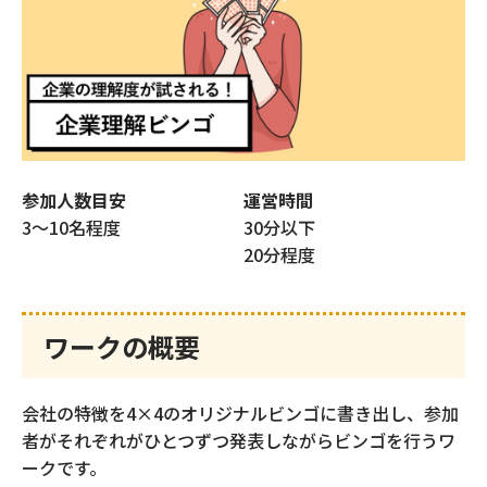
仕事体験ビルダー
スライドカスタマイズ
内定者フォローアプリ
参加人数目安
運営時間
内定者ひろば
3〜10名程度
30分以下
20分程度
採用力強化のための
REVP診断
ワークの概要
スカウト配信代行
（新卒採用）
会社の特徴を4×4のオリジナルビンゴに書き出し、参加
者がそれぞれがひとつずつ発表しながらビンゴを行うワ
ークです。
スカウト配信代行