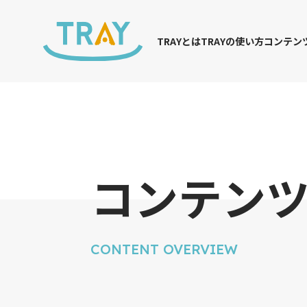
TRAYとは
TRAYの使い方
コンテン
サービス一覧
コンテンツ
・TRACE
・インターン
・仕事体験ビル
・内定者フォ
コンテン
・REVP診断
・新入社員研
・メタバース貸
・CUBIC適性検
CONTENT OVERVIEW