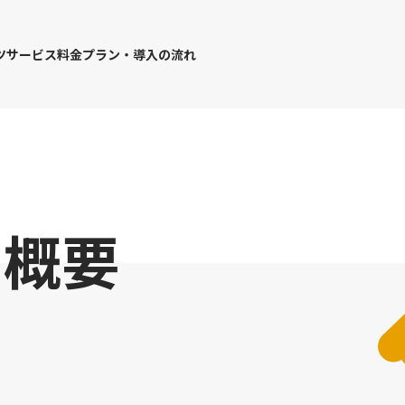
ツ
サービス
料金プラン・導入の流れ
一覧
シップ
・ポーカー採用
・会社説明会
ダー
ロー
・スライドカスタマイズ
・面接官／リクルーター研修
ツ概要
修等
・スカウト配信代行(新卒)
・各種便利ツール
し会議室
・求人原稿作成
査
・HR Ring