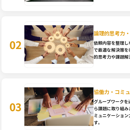
論理的思考力
02
依頼内容を整理し
で最適な解決策を
的思考力や課題解
協働力・コミ
グループワークを
03
ら課題に取り組み
ミュニケーション
す。