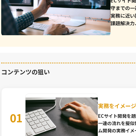
ECサイト
守までの一
実務に近い
課題解決力
コンテンツの狙い
実務をイメー
01
ECサイト開発を
一連の流れを擬似
ム開発の実務イメ