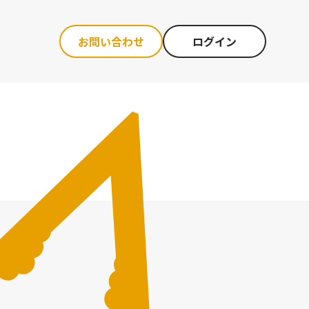
お問い合わせ
ログイン
・麻雀採用
・選考／面接
・内定者ひろば
・内定式／入社式
・スカウト配信代行(キャリア)
・デザインテンプレート
・求人原稿転用作成