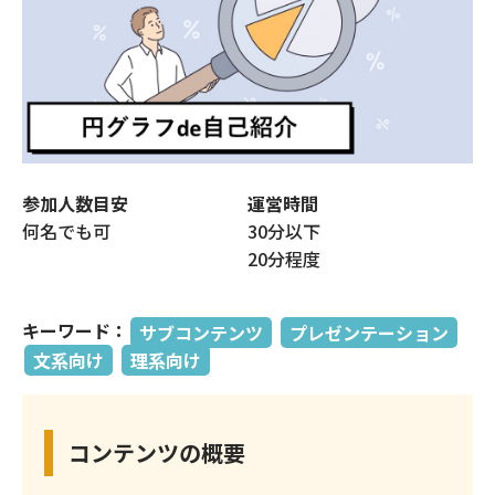
仕事体験ビルダー
スライドカスタマイズ
内定者フォローアプリ
参加人数目安
運営時間
内定者ひろば
何名でも可
30分以下
20分程度
採用力強化のための
REVP診断
キーワード：
サブコンテンツ
プレゼンテーション
文系向け
理系向け
スカウト配信代行
（新卒採用）
コンテンツの概要
スカウト配信代行