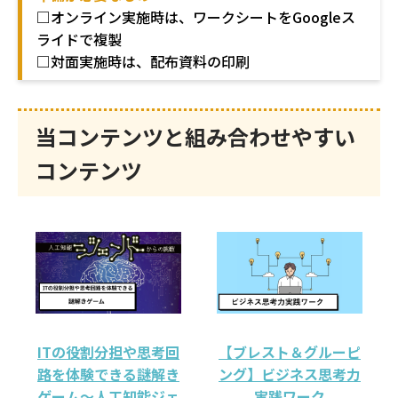
□オンライン実施時は、ワークシートをGoogleス
ライドで複製
□対面実施時は、配布資料の印刷
当コンテンツと組み合わせやすい
コンテンツ
ITの役割分担や思考回
【ブレスト＆グルーピ
路を体験できる謎解き
ング】ビジネス思考力
ゲーム～人工知能ジェ
実践ワーク