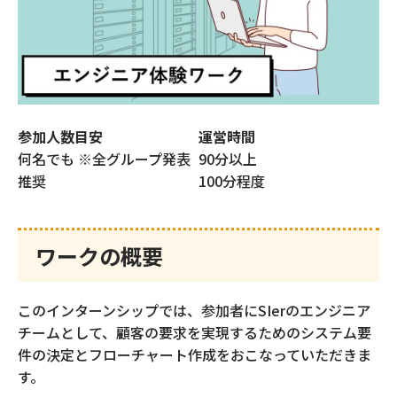
仕事体験ビルダー
スライドカスタマイズ
参加人数目安
運営時間
内定者フォローアプリ
何名でも ※全グループ発表
90分以上
内定者ひろば
推奨
100分程度
採用力強化のための
REVP診断
ワークの概要
スカウト配信代行
このインターンシップでは、参加者にSIerのエンジニア
（新卒採用）
チームとして、顧客の要求を実現するためのシステム要
件の決定とフローチャート作成をおこなっていただきま
す。
スカウト配信代行